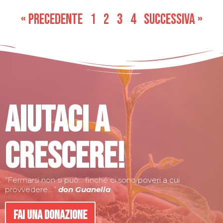
« Precedente
1
2
3
4
successiva »
Aiutaci a
crescere!
“Fermarsi non si può… finché ci sono poveri a cui
provvedere….”
don Guanella
.
Fai una donazione