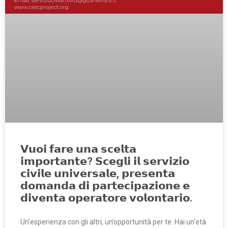
𝗩𝘂𝗼𝗶 𝗳𝗮𝗿𝗲 𝘂𝗻𝗮 𝘀𝗰𝗲𝗹𝘁𝗮
𝗶𝗺𝗽𝗼𝗿𝘁𝗮𝗻𝘁𝗲? 𝗦𝗰𝗲𝗴𝗹𝗶 𝗶𝗹 𝘀𝗲𝗿𝘃𝗶𝘇𝗶𝗼
𝗰𝗶𝘃𝗶𝗹𝗲 𝘂𝗻𝗶𝘃𝗲𝗿𝘀𝗮𝗹𝗲, 𝗽𝗿𝗲𝘀𝗲𝗻𝘁𝗮
𝗱𝗼𝗺𝗮𝗻𝗱𝗮 𝗱𝗶 𝗽𝗮𝗿𝘁𝗲𝗰𝗶𝗽𝗮𝘇𝗶𝗼𝗻𝗲 𝗲
𝗱𝗶𝘃𝗲𝗻𝘁𝗮 𝗼𝗽𝗲𝗿𝗮𝘁𝗼𝗿𝗲 𝘃𝗼𝗹𝗼𝗻𝘁𝗮𝗿𝗶𝗼.
Un’esperienza con gli altri, un’opportunità per te. Hai un’età