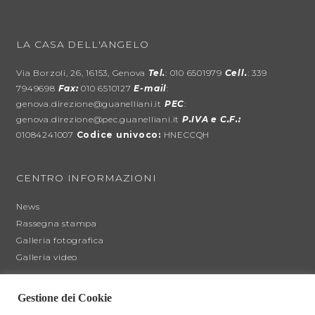
LA CASA DELL'ANGELO
Via Borzoli, 26, 16153, Genova
Tel.
: 010 6501979
Cell.
: 339
7949698
Fax:
010 6510127
E-mail
:
genova.direzione@guanelliani.it
PEC
:
genova.direzione@pec.guanelliani.it
P.IVA e C.F.:
01084241007
Codice univoco:
HNECCQH
CENTRO INFORMAZIONI
News
Rassegna stampa
Galleria fotografica
Galleria video
Gestione dei Cookie
SOSTIENICI