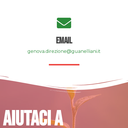
email
genova.direzione@guanelliani.it
Aiutaci a