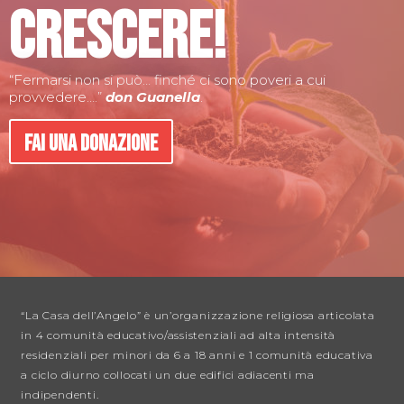
crescere!
“Fermarsi non si può… finché ci sono poveri a cui
provvedere….”
don Guanella
.
Fai una donazione
“La Casa dell’Angelo” è un’organizzazione religiosa articolata
in 4 comunità educativo/assistenziali ad alta intensità
residenziali per minori da 6 a 18 anni e 1 comunità educativa
a ciclo diurno collocati un due edifici adiacenti ma
indipendenti.