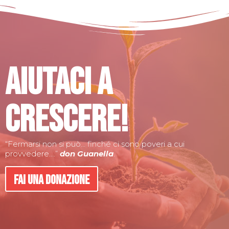
Aiutaci a
crescere!
“Fermarsi non si può… finché ci sono poveri a cui
provvedere….”
don Guanella
.
Fai una donazione