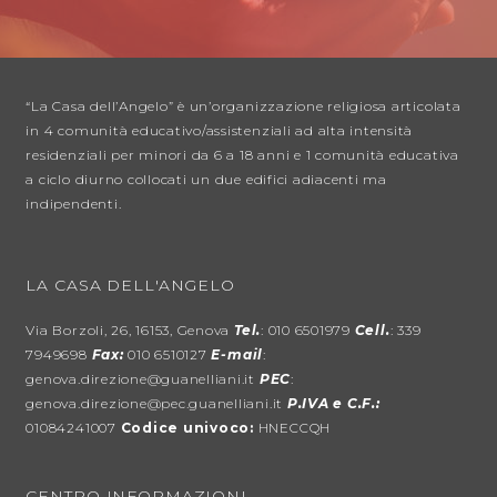
“La Casa dell’Angelo” è un’organizzazione religiosa articolata
in 4 comunità educativo/assistenziali ad alta intensità
residenziali per minori da 6 a 18 anni e 1 comunità educativa
a ciclo diurno collocati un due edifici adiacenti ma
indipendenti.
LA CASA DELL'ANGELO
Via Borzoli, 26, 16153, Genova
Tel.
: 010 6501979
Cell.
: 339
7949698
Fax:
010 6510127
E-mail
:
genova.direzione@guanelliani.it
PEC
:
genova.direzione@pec.guanelliani.it
P.IVA e C.F.:
01084241007
Codice univoco:
HNECCQH
CENTRO INFORMAZIONI