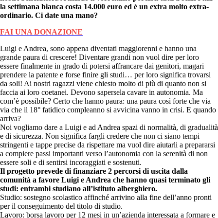
la settimana bianca costa 14.000 euro ed è un extra molto extra-
ordinario. Ci date una mano?
FAI UNA DONAZIONE
Luigi e Andrea, sono appena diventati maggiorenni e hanno una
grande paura di crescere! Diventare grandi non vuol dire per loro
essere finalmente in grado di potersi affrancare dai genitori, magari
prendere la patente e forse finire gli studi… per loro significa trovarsi
da soli! Ai nostri ragazzi viene chiesto molto di più di quanto non si
faccia ai loro coetanei. Devono sapersela cavare in autonomia. Ma
com’è possibile? Certo che hanno paura: una paura così forte che via
via che il 18° fatidico compleanno si avvicina vanno in crisi. E quando
arriva?
Noi vogliamo dare a Luigi e ad Andrea spazi di normalità, di gradualità
e di sicurezza. Non significa fargli credere che non ci siano tempi
stringenti e tappe precise da rispettare ma vuol dire aiutarli a prepararsi
a compiere passi importanti verso l’autonomia con la serenità di non
essere soli e di sentirsi incoraggiati e sostenuti.
Il progetto prevede di finanziare 2 percorsi di uscita dalla
comunità a favore Luigi e Andrea che hanno quasi terminato gli
studi: entrambi studiano all’istituto alberghiero.
Studio: sostegno scolastico affinché arrivino alla fine dell’anno pronti
per il conseguimento del titolo di studio.
Lavoro: borsa lavoro per 12 mesi in un’azienda interessata a formare e