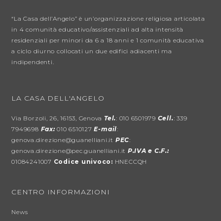
“La Casa dell’Angelo” è un’organizzazione religiosa articolata
in 4 comunità educativo/assistenziali ad alta intensità
residenziali per minori da 6 a 18 anni e 1 comunità educativa
a ciclo diurno collocati un due edifici adiacenti ma
indipendenti.
LA CASA DELL'ANGELO
Via Borzoli, 26, 16153, Genova
Tel.
: 010 6501979
Cell.
: 339
7949698
Fax:
010 6510127
E-mail
:
genova.direzione@guanelliani.it
PEC
:
genova.direzione@pec.guanelliani.it
P.IVA e C.F.:
01084241007
Codice univoco:
HNECCQH
CENTRO INFORMAZIONI
News