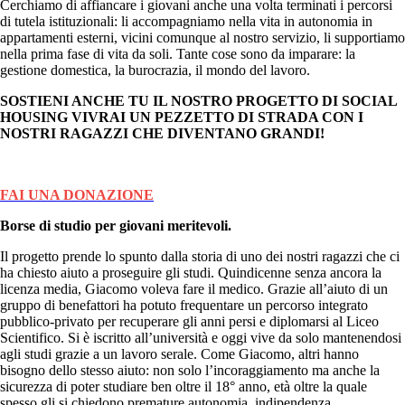
Cerchiamo di affiancare i giovani anche una volta terminati i percorsi
di tutela istituzionali: li accompagniamo nella vita in autonomia in
appartamenti esterni, vicini comunque al nostro servizio, li supportiamo
nella prima fase di vita da soli. Tante cose sono da imparare: la
gestione domestica, la burocrazia, il mondo del lavoro.
SOSTIENI ANCHE TU IL NOSTRO PROGETTO DI SOCIAL
HOUSING VIVRAI UN PEZZETTO DI STRADA CON I
NOSTRI RAGAZZI CHE DIVENTANO GRANDI!
FAI UNA DONAZIONE
Borse di studio per giovani meritevoli.
Il progetto prende lo spunto dalla storia di uno dei nostri ragazzi che ci
ha chiesto aiuto a proseguire gli studi. Quindicenne senza ancora la
licenza media, Giacomo voleva fare il medico. Grazie all’aiuto di un
gruppo di benefattori ha potuto frequentare un percorso integrato
pubblico-privato per recuperare gli anni persi e diplomarsi al Liceo
Scientifico. Si è iscritto all’università e oggi vive da solo mantenendosi
agli studi grazie a un lavoro serale. Come Giacomo, altri hanno
bisogno dello stesso aiuto: non solo l’incoraggiamento ma anche la
sicurezza di poter studiare ben oltre il 18° anno, età oltre la quale
spesso gli si chiedono premature autonomia, indipendenza,