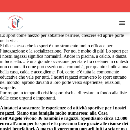
Lo sport come mezzo per abbattere barriere, crescere ed aprire porte
nella vita.
Si dice spesso che lo sport è uno strumento molto efficace per
l’integrazione e la socializzazione. Per noi è molto di più! Lo sport per
i nostri ragazzi significa normalità. Andre in piscina, a calcio, a danza,
in bicicletta… è una grande occasione per stare fra coetanei in contesti
non connotati come può esserlo una comunità, per quanto simile a una
bella casa, calda e accogliente. Poi, certo, c’è tutta la componente
educativa che vale per tutti. I nostri ragazzi attraverso lo sport entrano
nel mondo, aprono davanti a loro porte verso esperienze, relazioni,
scoperte.
Purtroppo in tempo di crisi lo sport rischia di restare in fondo alla liste
delle cose urgenti e importanti.
Aiutateci a sostenere le esperienze ed attività sportive per i nostri
ragazzi. Siamo una famiglia molto numerosa: alla Casa
dell’Angelo vivono 36 bambini e ragazzi. Spendiamo circa 12.000
euro all’anno per lo sport e lo possiamo fare grazie alle risorse dei
nostri benefattori. A marzo li vorremmo portarli tutti a sciare ma