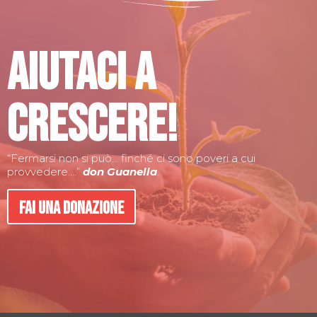
Aiutaci a
crescere!
“Fermarsi non si può… finché ci sono poveri a cui
provvedere….”
don Guanella
.
Fai una donazione