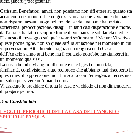
lucio.gilberti@deagostini.it
Carissimi Benefattori, amici, non possiamo non rifl ettere su quanto sta
accadendo nel mondo. L’emergenza sanitaria che viviamo e che pare
non risparmi nessun luogo nel mondo, se da una parte ha portato
sofferenza, preoccupazione, disagi – in tanti casi disperazione e morte,
dall’altra ci ha fatto riscoprire forme di vicinanza e solidarietà inedite.
E’ questo il messaggio sul quale vorrei soffermarmi! Mentre Vi scrivo
queste poche righe, non so quale sarà la situazione nel momento in cui
vi perverranno. Attualmente i ragazzi e i religiosi della Casa
dell’Angelo stanno tutti bene ma il contagio potrebbe raggiungerci in
un momento qualsiasi.
La cosa che mi e vi auguro di cuore è che i gesti di amicizia,
familiarità, condivisione, aiuto reciproco che abbiamo tutti riscoperto in
questi mesi di apprensione, non fi niscano con l’emergenza ma restino
un solco per vivere un’umanità nuova.
Vi assicuro le preghiere di tutta la casa e vi chiedo di non dimenticarvi
di pregare per noi.
Don Conshtantain
LEGGI IL PERIODICO DELLA CASA DELL’ANGELO
SPECIALE PASQUA