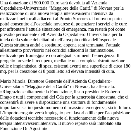
Una donazione di 500.000 Euro sarà devoluta all’Azienda
Ospedaliero-Universitaria “Maggiore della Carità” di Novara per la
realizzazione di una nuova terapia intensiva/semi-intensiva da
realizzarsi nei locali adiacenti al Pronto Soccorso. Il nuovo reparto
potrà consentire all’ospedale novarese di potenziare i servizi e le cure
per affrontare l’attuale situazione di emergenza, ma resterà poi come
presidio permanente dell’Azienda Ospedaliero-Universitaria per la
tutela della salute dei cittadini nell’area più critica dell’ospedale.
Questa struttura andrà a sostituire, appena sarà terminata, l’attuale
allestimento provvisorio nei corridoi adiacenti la rianimazione,
realizzato per fronteggiare con adeguati strumenti l’emergenza. Il
progetto prevede il recupero, mediante una completa ristrutturazione
edile e impiantistica, di spazi esistenti aventi una superficie di circa 180
mq, per la creazione di 8 posti letto ad elevata intensità di cura.
Mario Minola, Direttore Generale dell’Azienda Ospedaliero-
Universitaria “Maggiore della Carità” di Novara, ha affermato:
«Ringrazio sentitamente la Fondazione, il suo presidente Roberto
Drago e tutti i componenti del Cda per la generosità dimostrata, che ci
consentirà di avere a disposizione una struttura di fondamentale
importanza sia in questo momento di massima emergenza, sia in futuro.
L’importo erogato verrà impiegato per i lavori edili e per l’acquisizione
delle dotazioni tecniche necessarie al funzionamento della nuova
terapia intensiva/semiintensiva. Il nuovo reparto sarà intitolato alla
Fondazione De Agostini».