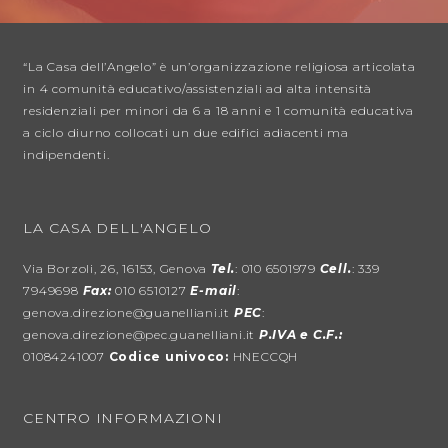
“La Casa dell’Angelo” è un’organizzazione religiosa articolata
in 4 comunità educativo/assistenziali ad alta intensità
residenziali per minori da 6 a 18 anni e 1 comunità educativa
a ciclo diurno collocati un due edifici adiacenti ma
indipendenti.
LA CASA DELL'ANGELO
Via Borzoli, 26, 16153, Genova
Tel.
: 010 6501979
Cell.
: 339
7949698
Fax:
010 6510127
E-mail
:
genova.direzione@guanelliani.it
PEC
:
genova.direzione@pec.guanelliani.it
P.IVA e C.F.:
01084241007
Codice univoco:
HNECCQH
CENTRO INFORMAZIONI