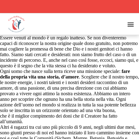
Essere venuti al mondo è un regalo inatteso. Se non diventeremo
capaci di riconoscer la nostra origine quale dono gratuito, non potremo
mai cogliere la promessa di bene che Dio e i nostri genitori ci hanno
fatto. Siamo stati cercati e desiderati: non siamo frutto del caso o di un
incidente di percorso. E, anche nel caso così fosse, eccoci, siamo qui, e
questo è il segno che la vita stessa ci ha desiderato e voluto.
Ogni uomo che nasce sulla terra riceve una missione speciale:
fare
della propria vita una storia, d’amore
. Scegliere che il nostro tempo,
le nostre energie, i nostri talenti e i nostri desideri raccontino di un
amore, di una passione, di una precisa direzione con cui abbiamo
provato a vivere ogni attimo la nostra esistenza. Abbiamo un intero
anno per scoprire che ognuno ha una bella storia nella vita. Ogni
azione dell’uomo nel mondo si realizza in tutta la sua potente bellezza
solo se inscritta in un orizzonte orientato ad una vita buona,
che è il miglior compimento dei doni che il Creatore ha fatto
all’umanità.
Altri 4 ragazzi tra cui uno più piccolo di 9 anni, negli ultimi due mesi,
sono giunti presso di noi ed hanno iniziato il loro cammino insieme con
noi e così tutte le Comunità (Sichem, Mamre, Betania, Betsaida e