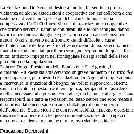
La Fondazione De Agostini desidera, inoltre, far sentire la propria
vicinanza ad alcune associazioni e cooperative con cui collabora e che
sostiene da diversi anni, per le quali ha stanziato una somma
complessiva di 200.000 Euro. Si tratta di associazioni e cooperative
che offrono servizi ai bambini con disabilità e le loro famiglie, danno
lavoro a persone svantaggiate e gestiscono case di accoglienza per
minori. Oggi si trovano ad affrontare grandi difficoltà a causa
dell’interruzione delle attività e del venire meno di risorse economico-
finanziarie fondamentali per il loro sostegno, soprattutto in questa fase
in cui tutti sono impegnati nel fronteggiare i disagi sociali delle fasce
più deboli della popolazione.
Roberto Drago, Presidente della Fondazione De Agostini, ha
dichiarato: «Il Paese sta attraversando un grave momento di difficoltà e
preoccupazione, per questo la Fondazione De Agostini sempre attenta
a intervenire in situazioni di bisogno, ha voluto supportare il sistema
sanitario locale in questa fase di emergenza, per garantire l’assistenza
medica necessaria alle persone contagiate, ma ha anche allargato la sua
responsabilità alle tante associazioni del terzo settore che sono messe a
dura prova dalle necessarie misure adottate per il contenimento
dell’epidemia. Siamo sicuri che con responsabilità, impegno e coesione
riusciremo a superare anche questo momento, scoprendoci capaci di
una nuova resilienza, ma anche di un nuovo slancio solidale».
Fondazione De Agostini