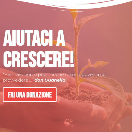
Aiutaci a
crescere!
“Fermarsi non si può… finché ci sono poveri a cui
provvedere….”
don Guanella
.
Fai una donazione