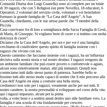
Comunità Diurna don Luigi Guanella) sono al completo per un totale
di 39 ragazzi, che con 5 Religiosi (un prete Novello), 18 educatori, 6
Operatori, 2 volontari del servizio civile, volontari e voi benefattori
formano la grande famiglia de “La Casa dell’Angelo”. A San
Guanella, chiediamo, con le sue stesse parole che “I membri della
Piccola
Casa convivano fra di loro a somiglianza della Sacra Famiglia di Gesù,
di Maria, di Giuseppe. Si vogliano bene di cuore e si trattino con molta
dolcezza di cuore”.
Diciamo che la Casa dell’Angelo, per noi e per voi è una famiglia;
cerchiamo di condividere questo spirito di famiglia insieme con i
ragazzi che vivono con noi.
Questo cammino che facciamo insieme con i ragazzi, ha un’influenza
decisiva sulla nostra storia e sul nostro destino. I ragazzi vengono da
un ambiente familiare che può essere povero o confortevole o agiato,
alcuni sono emotivamente maturi, altri più immaturi. Quindi non
cominciamo tutti dallo stesso punto di partenza. Sarebbe bello se
fossimo tutti allo stesso modo capaci di sentire che il mio percorso alla
Casa dell’Angelo mi aiuta a costruire una bella storia,
crediamoci non solo per i ragazzi, veramente anche per noi tutti. Il
nostro carattere, la nostra personalità si sviluppano nel corso della vita:
qui i ragazzi imparano, alcuni per la prima
volta, a voler bene e a sentirsi amati dentro uno stile familiare vero. La
famiglia è una scuola di vita fondamentale per crescere.
Solo per questo abbiamo pensato questa tema, “Bella Storia”, un tema