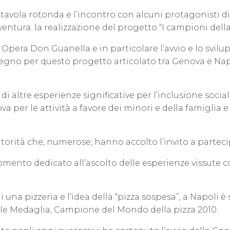
avola rotonda e l’incontro con alcuni protagonisti di 
ura: la realizzazione del progetto “I campioni della 
Opera Don Guanella e in particolare l’avvio e lo svilu
tegno per questo progetto articolato tra Genova e Nap
i altre esperienze significative per l’inclusione soci
 per le attività a favore dei minori e della famiglia e
torità che, numerose, hanno accolto l’invito a parteci
omento dedicato all’ascolto delle esperienze vissute co
una pizzeria e l’idea della “pizza sospesa”, a Napoli è 
aele Medaglia, Campione del Mondo della pizza 2010.