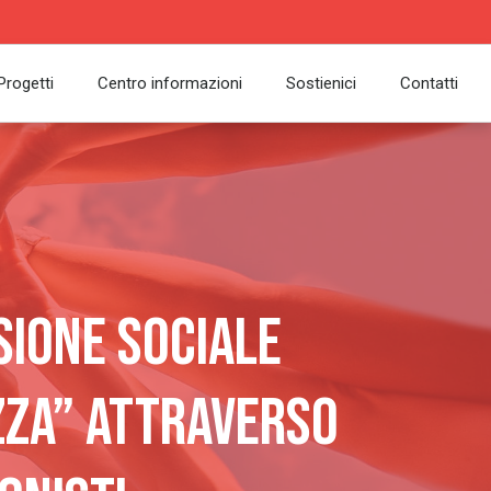
Progetti
Centro informazioni
Sostienici
Contatti
sione Sociale
izza” Attraverso