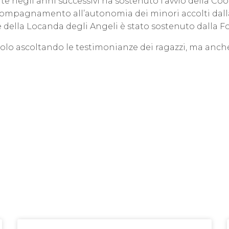
te negli anni successivi ha sostenuto l’avvio della Co
’accompagnamento all’autonomia dei minori accolti dall
e della Locanda degli Angeli è stato sostenuto dalla 
 solo ascoltando le testimonianze dei ragazzi, ma anch