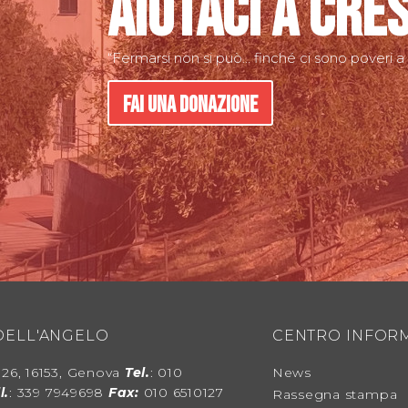
Aiutaci a cre
“Fermarsi non si può… finché ci sono poveri a
Fai una donazione
DELL'ANGELO
CENTRO INFOR
, 26, 16153, Genova
Tel.
: 010
News
l.
: 339 7949698
Fax:
010 6510127
Rassegna stampa