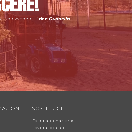
scere!
 cui provvedere….”
don Guanella
.
MAZIONI
SOSTIENICI
Fai una donazione
Lavora con noi