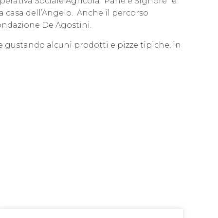
operativa Sociale Agricola “Pane e Signore” e
a casa dell’Angelo.
Anche il percorso
Fondazione De Agostini.
e gustando alcuni prodotti e pizze tipiche, in