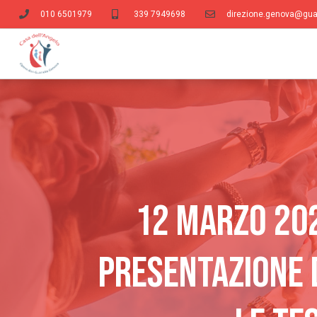
010 6501979
339 7949698
direzione.genova@guane
12 Marzo 202
Presentazione D